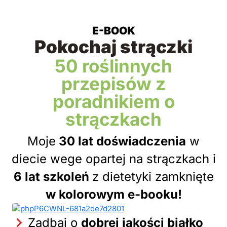
E-BOOK
Pokochaj strączki
50 roślinnych
przepisów z
poradnikiem o
strączkach
Moje
30 lat doświadczenia
w
diecie wege opartej na strączkach i
6 lat szkoleń
z dietetyki zamknięte
w kolorowym e-booku!
Zadbaj o
dobrej jakości białko