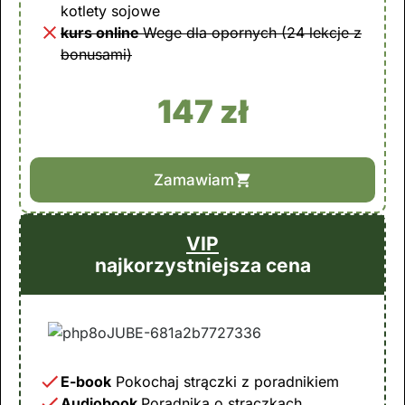
kotlety sojowe
kurs online
Wege dla opornych (24 lekcje z
bonusami)
147 zł
Zamawiam
VIP
najkorzystniejsza cena
E-book
Pokochaj strączki
z poradnikiem
Audiobook
Poradnika o strączkach