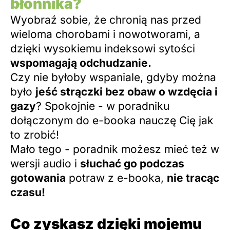
błonnika?
Wyobraź sobie, że chronią nas przed
wieloma chorobami i nowotworami, a
dzięki wysokiemu indeksowi sytości
wspomagają odchudzanie.
Czy nie byłoby wspaniale, gdyby można
było
jeść strączki bez obaw o wzdęcia i
gazy
? Spokojnie - w poradniku
dołączonym do e-booka nauczę Cię jak
to zrobić!
Mało tego - poradnik możesz mieć też w
wersji audio i
słuchać go podczas
gotowania
potraw z e-booka,
nie tracąc
czasu!
Co zyskasz dzięki mojemu