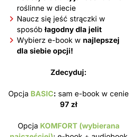
roślinne w diecie
Naucz się jeść strączki w
sposób
łagodny dla jelit
Wybierz e-book w
najlepszej
dla siebie opcji!
Zdecyduj:
Opcja
BASIC
:
sam e-book w cenie
97 zł
Opcja
KOMFORT (wybierana
najczęściej)
: e-book + audiobook