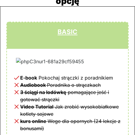
opcję
BASIC
E-book
Pokochaj strączki
z poradnikiem
Audiobook
Poradnika o strączkach
3 ściągi na lodówkę
pomagające jeść i
gotować strączki
Video Tutorial
Jak zrobić wysokobiałkowe
kotlety sojowe
kurs online
Wege dla opornych (24 lekcje z
bonusami)