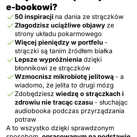
e-bookowi?
50 inspiracji
na dania ze strączków
Złagodzisz uciążliwe objawy
ze
strony układu pokarmowego
Więcej pieniędzy w portfelu
-
strączki są tanim źródłem białka
Lepsze wypróżnienia
dzięki
błonnikowi ze strączków
Wzmocnisz mikrobiotę jelitową
- a
wiadomo, że jelita to drugi mózg
Zdobędziesz
wiedzę o strączkach i
zdrowiu nie tracąc czasu
- słuchając
audiobooka podczas przyrządzania
potraw
A to wszystko dzięki sprawdzonym
sposobom,
opracowanym na podstawie