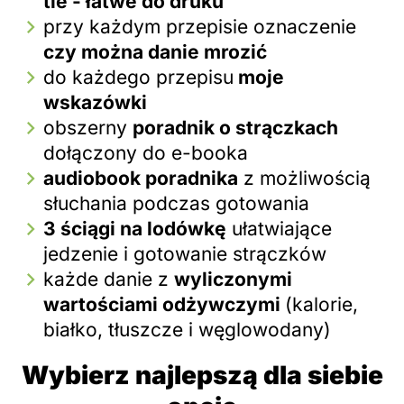
tle - łatwe do druku
przy każdym przepisie oznaczenie
czy można danie mrozić
do każdego przepisu
moje
wskazówki
obszerny
poradnik o strączkach
dołączony do e-booka
audiobook poradnika
z możliwością
słuchania podczas gotowania
3 ściągi na lodówkę
ułatwiające
jedzenie i gotowanie strączków
każde danie z
wyliczonymi
wartościami odżywczymi
(kalorie,
białko, tłuszcze i węglowodany)
Wybierz najlepszą dla siebie